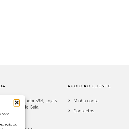
DA
APOIO AO CLIENTE
 de São Salvador 598, Loja 5,
Minha conta
7 Vila Nova de Gaia,
Contactos
al
s para
vegação ou