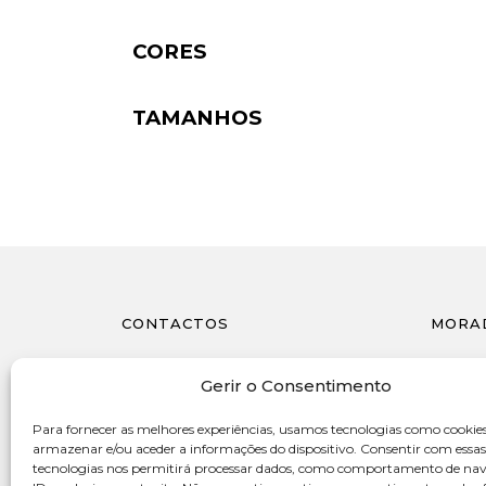
CORES
TAMANHOS
CONTACTOS
MORA
962 860 514
Avenida
Gerir o Consentimento
4415-55
(chamada para a rede móvel nacional)
Portug
Para fornecer as melhores experiências, usamos tecnologias como cookie
geral@gleef.pt
armazenar e/ou aceder a informações do dispositivo. Consentir com essas
tecnologias nos permitirá processar dados, como comportamento de na