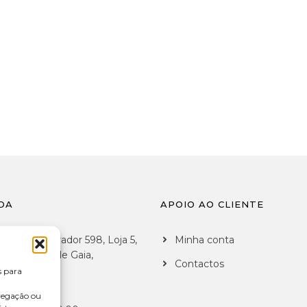
DA
APOIO AO CLIENTE
 de São Salvador 598, Loja 5,
Minha conta
7 Vila Nova de Gaia,
Contactos
al
s para
vegação ou