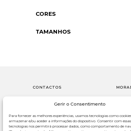
CORES
TAMANHOS
CONTACTOS
MORA
962 860 514
Avenida
Gerir o Consentimento
4415-55
(chamada para a rede móvel nacional)
Portug
Para fornecer as melhores experiências, usamos tecnologias como cookie
geral@gleef.pt
armazenar e/ou aceder a informações do dispositivo. Consentir com essas
tecnologias nos permitirá processar dados, como comportamento de na