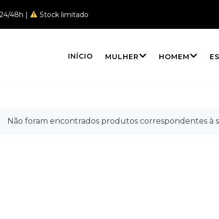
 24/48h |
Stock limitado
INÍCIO
MULHER
HOMEM
E
ias
Não foram encontrados produtos correspondentes à s