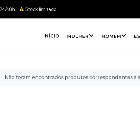
 24/48h |
Stock limitado
INÍCIO
MULHER
HOMEM
E
ndeeiros de sal
Não foram encontrados produtos correspondentes à s