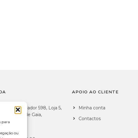
DA
APOIO AO CLIENTE
 de São Salvador 598, Loja 5,
Minha conta
7 Vila Nova de Gaia,
Contactos
al
s para
vegação ou