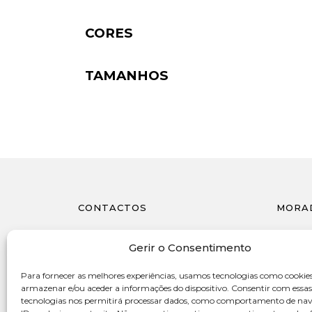
CORES
TAMANHOS
CONTACTOS
MORA
962 860 514
Avenida
Gerir o Consentimento
4415-55
(chamada para a rede móvel nacional)
Portug
Para fornecer as melhores experiências, usamos tecnologias como cookie
geral@gleef.pt
armazenar e/ou aceder a informações do dispositivo. Consentir com essas
tecnologias nos permitirá processar dados, como comportamento de na