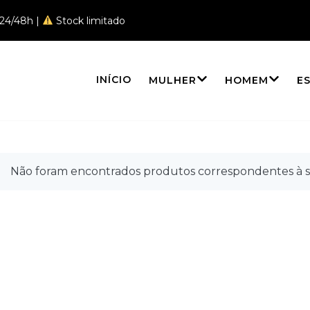
 24/48h |
Stock limitado
INÍCIO
MULHER
HOMEM
E
njuntos
Não foram encontrados produtos correspondentes à s