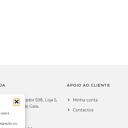
DA
APOIO AO CLIENTE
 de São Salvador 598, Loja 5,
Minha conta
7 Vila Nova de Gaia,
Contactos
al
s para
vegação ou