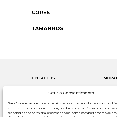
CORES
TAMANHOS
CONTACTOS
MORA
962 860 514
Avenida
Gerir o Consentimento
4415-55
(chamada para a rede móvel nacional)
Portug
Para fornecer as melhores experiências, usamos tecnologias como cookie
geral@gleef.pt
armazenar e/ou aceder a informações do dispositivo. Consentir com essas
tecnologias nos permitirá processar dados, como comportamento de na