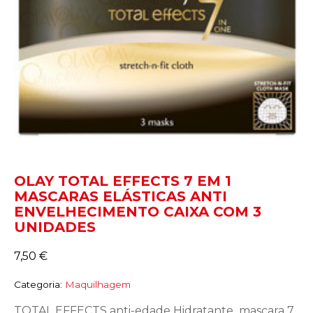
OLAY TOTAL EFFECTS 7 EM 1
MASCARAS ELÁSTICAS ANTI
ENVELHECIMENTO CAIXA COM 3
UNIDADES
7,50
€
Categoria:
Maquilhagem
TOTAL EFFECTS anti-edade Hidratante mascara 7