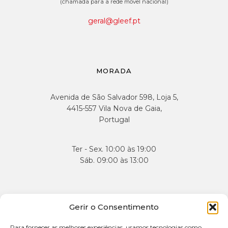
(chamada para a rede móvel nacional)
geral@gleef.pt
MORADA
Avenida de São Salvador 598, Loja 5,
4415-557 Vila Nova de Gaia,
Portugal
Ter - Sex. 10:00 às 19:00
Sáb. 09:00 às 13:00
APOIO AO CLIENTE
Gerir o Consentimento
Para fornecer as melhores experiências, usamos tecnologias como